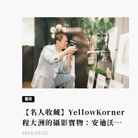
藝術
【名人收藏】YellowKorner
程大洲的攝影寶物：安迪沃荷
自拍照、安格爾的小提琴、阿
2024/10/22