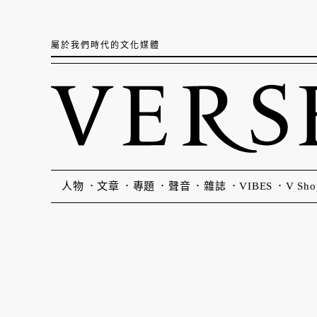
屬於我們時代的文化媒體
人物
文章
專題
聲音
雜誌
VIBES
V Sho