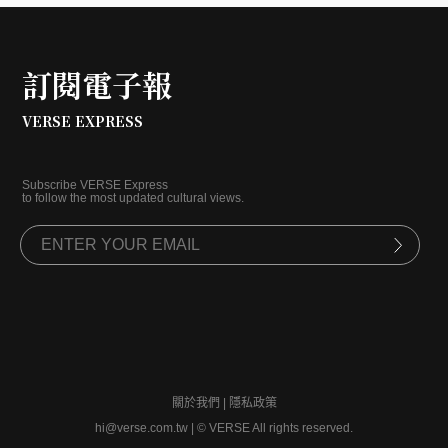
訂閱電子報
VERSE EXPRESS
Subscribe VERSE Express
to follow the most updated cultural views.
關於我們
|
隱私政策
hi@verse.com.tw
|
© VERSE All rights reserved.