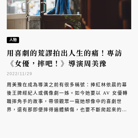
人物
用喜劇的荒謬拍出人生的痛！專訪
《女優，摔吧！》導演周美豫
2022/11/29
周美豫在成為導演之前有很多稱號：捧紅林依晨的幕
後王牌經紀人或偶像劇一姊。如今她要以 AV 女優轉
職摔角手的故事，帶領觀眾一窺她想像中的喜劇世
界，還有那即便摔得遍體鱗傷，也要不斷爬起來的人
生。