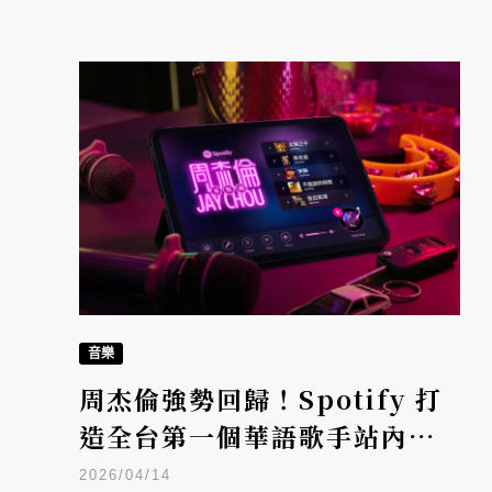
音樂
周杰倫強勢回歸！Spotify 打
造全台第一個華語歌手站內互
動式體驗
2026/04/14