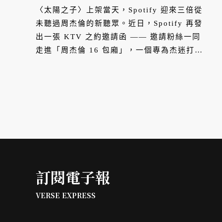
〈太陽之子〉上架當天，Spotify 迎來三倍從
未聽過周杰倫的新聽眾。近日，Spotify 再發
出一張 KTV 之約邀請函 —— 邀請粉絲一同
走進「周杰倫 16 包廂」，一個專為杰迷打造
的全新站內互動體驗，同時「最愛... 周杰
倫」歌單也將推出專屬語音導覽，帶領杰迷深
入這張專輯的音樂世界。
訂閱電子報
VERSE EXPRESS