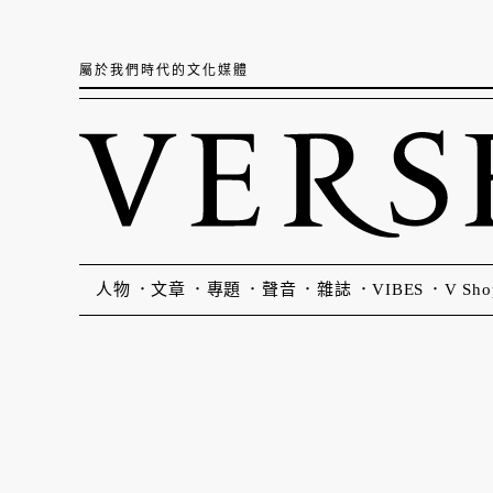
屬於我們時代的文化媒體
人物
文章
專題
聲音
雜誌
VIBES
V Sho