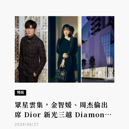
時尚
眾星雲集，金智媛、周杰倫出
席 Dior 新光三越 Diamond
Towers專門店開幕
2024/06/27