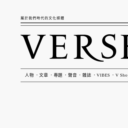
屬於我們時代的文化媒體
人物
文章
專題
聲音
雜誌
VIBES
V Sho