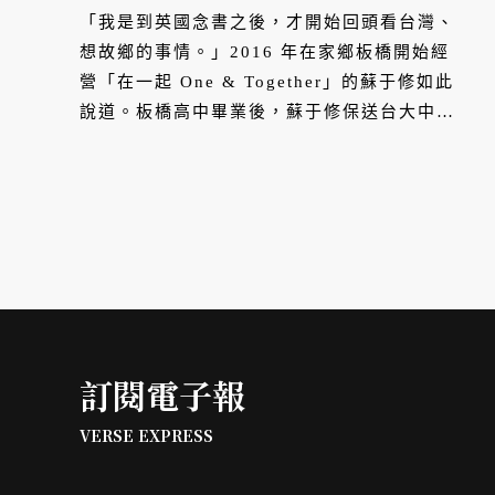
「我是到英國念書之後，才開始回頭看台灣、
想故鄉的事情。」2016 年在家鄉板橋開始經
營「在一起 One & Together」的蘇于修如此
說道。板橋高中畢業後，蘇于修保送台大中
文，接著踏入社會，一輪闖蕩後，前往英國華
威大學攻讀創意與媒體經濟學位。正是這段海
外求學經歷，在她心中埋下日後經營空間的種
子。
訂閱電子報
VERSE EXPRESS