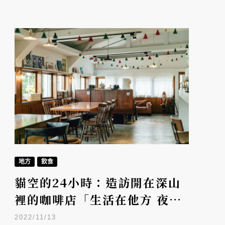
地方
飲食
貓空的24小時：造訪開在深山
裡的咖啡店「生活在他方 夜貓
店」
2022/11/13