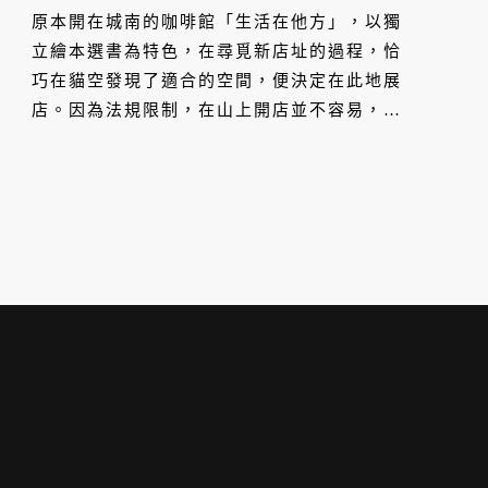
原本開在城南的咖啡館「生活在他方」，以獨
立繪本選書為特色，在尋覓新店址的過程，恰
巧在貓空發現了適合的空間，便決定在此地展
店。因為法規限制，在山上開店並不容易，外
人要居住也有難度，「生活在他方 夜貓店」成
為近幾年，貓空少數新開設的咖啡館。