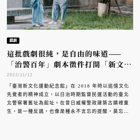
戲劇
這批戲劇很純，是自由的味道——
「治警百年」劇本徵件打開「新文化
運動」的多元宇宙
2022/11/12
「臺灣新文化運動紀念館」在 2018 年時以追憶文化
先覺者的精神成立，以日治時期監督民運活動的臺北
北警察署舊址為館址。在昔日威權警政建築古蹟裡重
生，是一種反諷，也像是種永不言忘的提醒，莫忘過
去文化先驅所做的一切。明（2023）年為「治警事
件」百週年，為紀念這項臺灣新文化運動的重要歷
程，館長許美惠與思劇團營運總監高翊愷以劇本徵件