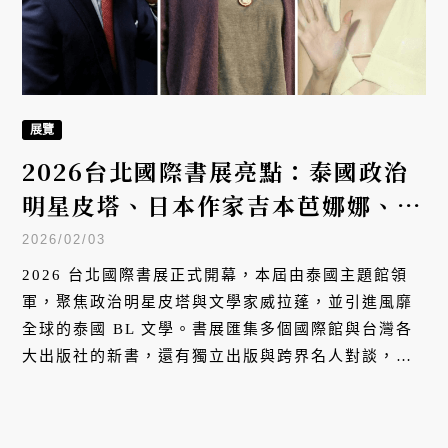
展覽
2026台北國際書展亮點：泰國政治
明星皮塔、日本作家吉本芭娜娜、台
灣明星陶晶瑩、許瑋甯，還有獨立小
2026/02/03
誌的自由意志
2026 台北國際書展正式開幕，本屆由泰國主題館領
軍，聚焦政治明星皮塔與文學家威拉蓬，並引進風靡
全球的泰國 BL 文學。書展匯集多個國際館與台灣各
大出版社的新書，還有獨立出版與跨界名人對談，呈
現當代閱讀的多樣分眾與文化厚度。