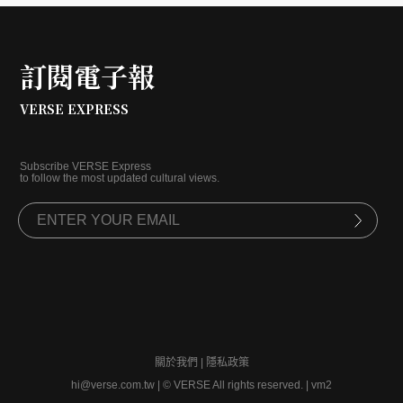
訂閱電子報
VERSE EXPRESS
Subscribe VERSE Express
to follow the most updated cultural views.
關於我們
|
隱私政策
hi@verse.com.tw
|
© VERSE All rights reserved. | vm2