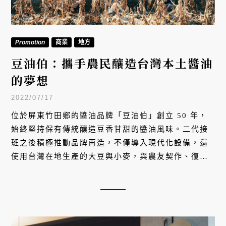
Promotion
商業
地方
豆油伯：攜手農民釀造台灣本土醬油
的夢想
2022/07/17
位於屏東竹田鄉的醬油品牌「豆油伯」創⽴ 50 年，
始終堅持保有傳統釀造豆⾹甘甜的醬油⾵味。二代接
班之後積極推動品牌再造，不僅導⼊現代化設備，還
使用台灣在地生產的大豆與小⿆，與農友契作、復興
台灣雜糧農業，打造本土醬油品牌的夢想藍圖。