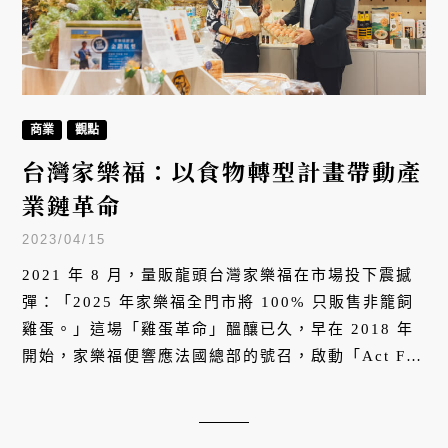
商業
觀點
台灣家樂福：以食物轉型計畫帶動產
業鏈革命
2023/04/15
2021 年 8 月，量販龍頭台灣家樂福在市場投下震撼
彈：「2025 年家樂福全門市將 100% 只販售非籠飼
雞蛋。」這場「雞蛋革命」醞釀已久，早在 2018 年
開始，家樂福便響應法國總部的號召，啟動「Act For
Food 食物轉型」計畫，期望讓安全健康的飲食、永續
家園的理念，成為台灣消費者的日常風景。