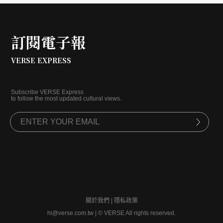
訂閱電子報
VERSE EXPRESS
Subscribe VERSE Express
to follow the most updated cultural views.
關於我們
|
隱私政策
hi@verse.com.tw
|
© VERSE All rights reserved.