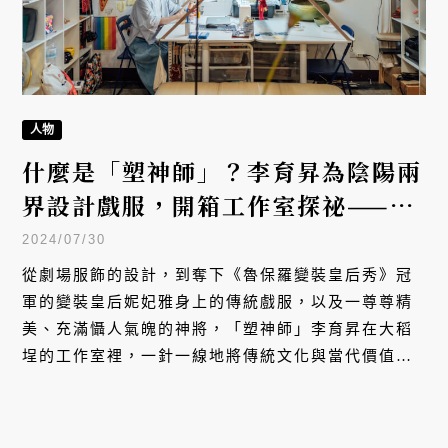
人物
什麼是「塑神師」？李育昇為陰陽兩
界設計戲服，開箱工作室探祕——這
裡就是我的廟！
2024/07/30
從劇場服飾的設計，到奪下《魯保羅變裝皇后秀》冠
軍的變裝皇后妮妃雅身上的傳統戲服，以及一尊尊精
美、充滿懾人氣魄的神將，「塑神師」李育昇在大稻
埕的工作室裡，一針一線地將傳統文化與當代價值結
合，縫進群眾的視野。