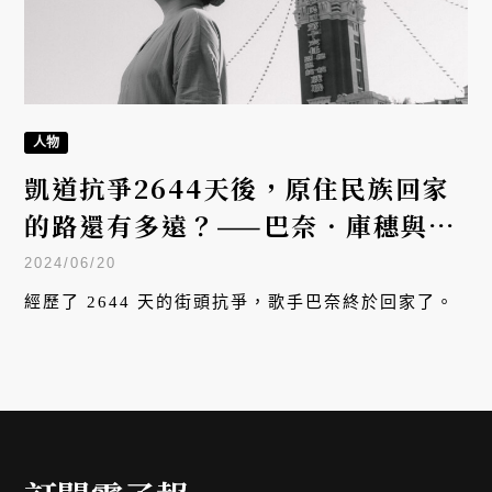
人物
凱道抗爭2644天後，原住民族回家
的路還有多遠？——巴奈．庫穗與
《巴奈回家》
2024/06/20
經歷了 2644 天的街頭抗爭，歌手巴奈終於回家了。