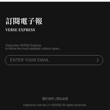
走一些靈感。
訂閱電子報
VERSE EXPRESS
Subscribe VERSE Express
to follow the most updated cultural views.
關於我們
|
隱私政策
hi@verse.com.tw
|
© VERSE All rights reserved.