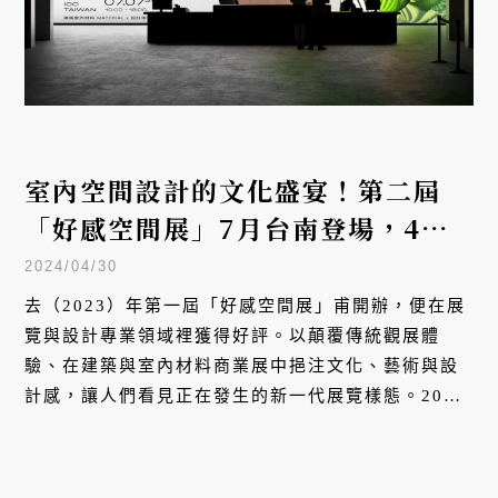
室內空間設計的文化盛宴！第二屆
「好感空間展」7月台南登場，4大
主題內容搶先看
2024/04/30
去（2023）年第一屆「好感空間展」甫開辦，便在展
覽與設計專業領域裡獲得好評。以顛覆傳統觀展體
驗、在建築與室內材料商業展中挹注文化、藝術與設
計感，讓人們看見正在發生的新一代展覽樣態。2024
年 7 月 4 日至 7 日，新一屆「好感空間展」將於大
台南會展中心舉行，提出「100 種提升質感的空間元
素」命題，期待大眾走進展覽與生活記憶中，順道帶