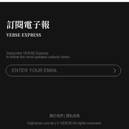
訂閱電子報
VERSE EXPRESS
Subscribe VERSE Express
to follow the most updated cultural views.
關於我們
|
隱私政策
hi@verse.com.tw
|
© VERSE All rights reserved.