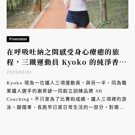
Promotion
在呼吸吐納之間感受身心療癒的旅
程，三鐵運動員 Kyoko 的純淨香氛
呼吸儀式
2023/02/01
Kyoko 現為一位鐵人三項運動員，與另一半、同為職
業鐵人選手的謝昇諺一同創立訓練品牌 SH
Coaching，不只是為了比賽和成績，鐵人三項裡的游
泳、腳踏車、長跑早已是日常生活的一部分，對需要
運用大量心肺功能的 Kyoko 來說，呼吸的品質是身
體療癒的重要過程。