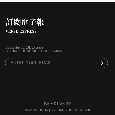
訂閱電子報
VERSE EXPRESS
Subscribe VERSE Express
to follow the most updated cultural views.
關於我們
|
隱私政策
hi@verse.com.tw
|
© VERSE All rights reserved.