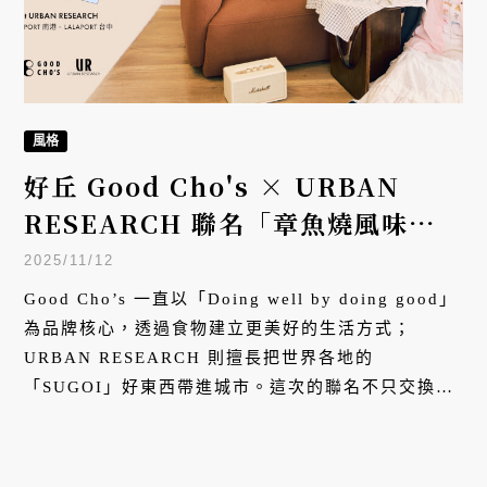
風格
好丘 Good Cho's × URBAN
RESEARCH 聯名「章魚燒風味貝
果」：大阪街頭美味變身台北早晨限
2025/11/12
定
Good Cho’s 一直以「Doing well by doing good」
為品牌核心，透過食物建立更美好的生活方式；
URBAN RESEARCH 則擅長把世界各地的
「SUGOI」好東西帶進城市。這次的聯名不只交換風
味，也交換生活的想像 —— 好的味道、好的設計，都
能是城市生活裡的小確幸。