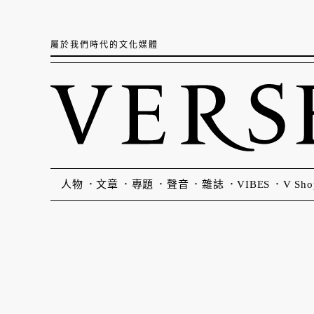
屬於我們時代的文化媒體
人物
文章
專題
聲音
雜誌
VIBES
V Sho