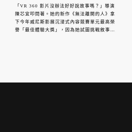
「VR 360 影片沒辦法好好說故事嗎？」導演
陳芯宜叩問著。她的新作《無法離開的人》拿
下今年威尼斯影展沉浸式內容競賽單元最高榮
譽「最佳體驗大獎」，因為她試圖挑戰敘事的
可能，尋找 VR 影片的極限。「我自己覺得，
這可能也是我們為什麼會得獎的一個內在原
因。」