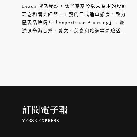
Lexus 成功秘訣，除了奠基於以人為本的設計
理念和講究細節、工藝的日式造車態度，致力
體現品牌精神「Experience Amazing」，並
透過舉辦音樂、藝文、美食和旅遊等體驗活動
為車主形塑難忘旅程，更是功不可沒，讓買車
也等同創造美好生活。
訂閱電子報
VERSE EXPRESS