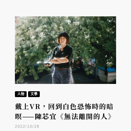
人物
文學
戴上VR，回到白色恐怖時的暗
暝——陳芯宜《無法離開的人》
2022/10/28