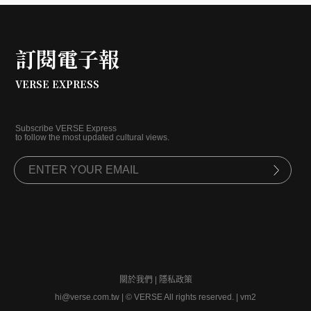
訂閱電子報
VERSE EXPRESS
Subscribe VERSE Express
to follow the most updated cultural views.
關於我們
|
隱私政策
hi@verse.com.tw
|
© VERSE All rights reserved. | vm2