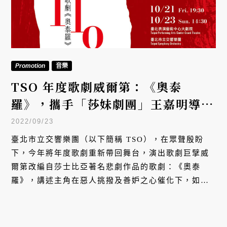
Promotion
音樂
TSO 年度歌劇威爾第：《奧泰
羅》，攜手「莎妹劇團」王嘉明導演
重磅回歸
2022/09/23
臺北市立交響樂團（以下簡稱 TSO），在眾聲殷盼
下，今年將年度歌劇重新帶回舞台，演出歌劇巨擘威
爾第改編自莎士比亞著名悲劇作品的歌劇：《奧泰
羅》，講述主角在惡人挑撥及善妒之心催化下，如何
一步步踏入陷阱的故事。