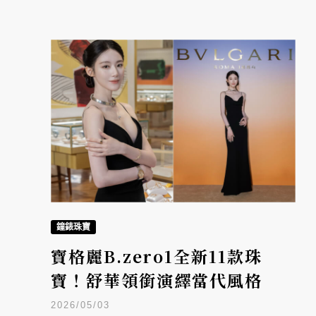
鐘錶珠寶
寶格麗B.zero1全新11款珠
寶！舒華領銜演繹當代風格
2026/05/03