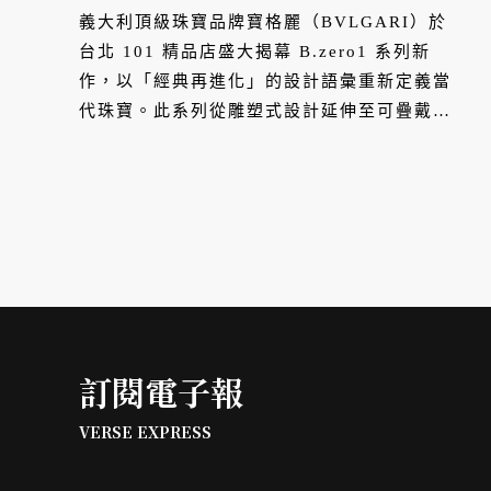
義大利頂級珠寶品牌寶格麗（BVLGARI）於
台北 101 精品店盛大揭幕 B.zero1 系列新
作，以「經典再進化」的設計語彙重新定義當
代珠寶。此系列從雕塑式設計延伸至可疊戴、
自由混搭的風格標誌，並以品牌極具代表性的
「黃金與精鋼」設計語言為核心，回溯自
1970 年代以來突破材質界線的創作歷程。活
動當天由人氣女團 i-dle 成員舒華領銜，匯聚
世界高爾夫球后曾雅妮、亞洲最佳女主廚陳嵐
舒、藝術策展人丁春誠與跨界小提琴家李齊，
共同詮釋 B.zero1 的當代精神。
訂閱電子報
VERSE EXPRESS