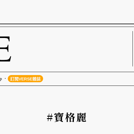
p
訂閱VERSE雜誌
#寶格麗