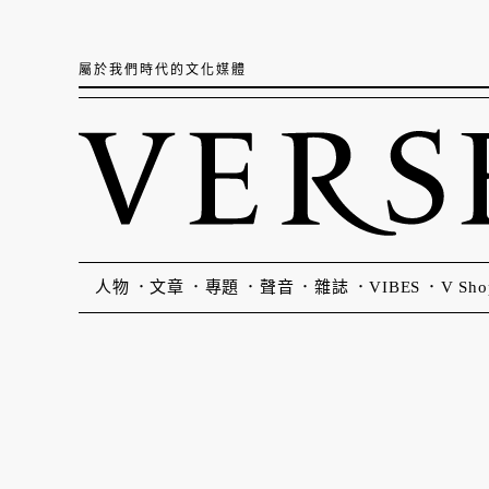
屬於我們時代的文化媒體
人物
文章
專題
聲音
雜誌
VIBES
V Sho