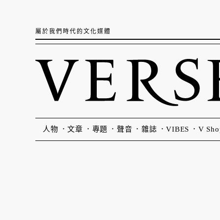
屬於我們時代的文化媒體
人物
文章
專題
聲音
雜誌
VIBES
V Sho