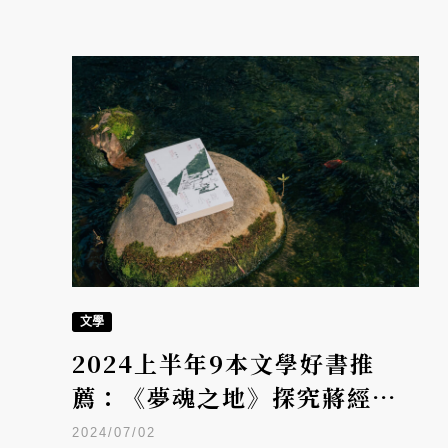
文學
2024上半年9本文學好書推
薦：《夢魂之地》探究蔣經國
內心世界、《黃色臉孔》觸碰
2024/07/02