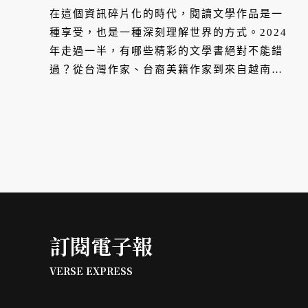
「政治正確」尖銳辯證、
在這個資訊碎片化的時代，閱讀文學作品是一
《Stay True保持真誠》記述
種享受，也是一種深刻理解世界的方式。2024
年走過一半，有哪些精彩的文學書絕對不能錯
台裔美國人成長故事，還有哪
過？從台灣作家、台裔美籍作家到來自越南與
些⋯⋯
愛爾蘭的經典作品⋯⋯由 VERSE 為你精選以
下 9 本值得一讀的好書。
訂閱電子報
VERSE EXPRESS