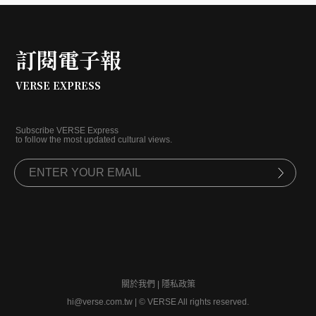
訂閱電子報
VERSE EXPRESS
Subscribe VERSE Express
to follow the most updated cultural views.
關於我們
|
隱私政策
hi@verse.com.tw
|
© VERSE All rights reserved.