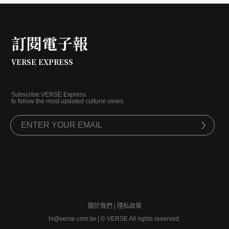
訂閱電子報
VERSE EXPRESS
Subscribe VERSE Express
to follow the most updated cultural views.
關於我們
|
隱私政策
hi@verse.com.tw
|
© VERSE All rights reserved.