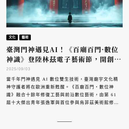
文化
藝術
臺灣門神遇見AI！《百廟百門·數位
神識》登陸林茲電子藝術節，開創文
化科技融合大未來
2025/09/03
當千年門神遇見 AI 數位雙生技術，臺灣廟宇文化精
神守護者將在歐洲重新甦醒。《百廟百門・數位神
識》融合十餘年修復工藝與前沿數位藝術，由第 61
屆十大傑出青年張逸軍與首位參與烏菲茲美術館修復
的華人修復師蔡舜任領軍，9 月登陸奧地利林茲電子
藝術節與義大利米蘭數位藝術中心。這是臺灣文化軟
實力的國際突破，更是傳統工藝與現代科技融合的全