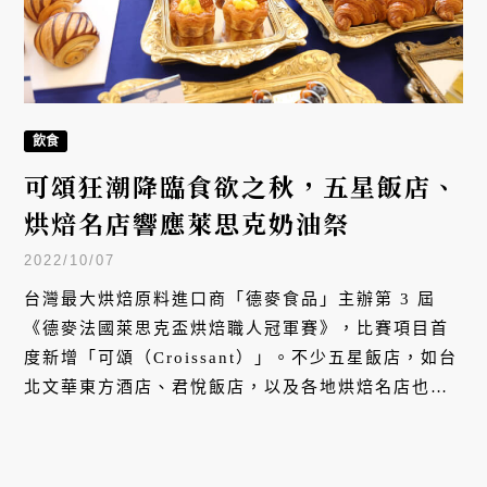
飲食
可頌狂潮降臨食欲之秋，五星飯店、
烘焙名店響應萊思克奶油祭
2022/10/07
台灣最大烘焙原料進口商「德麥食品」主辦第 3 屆
《德麥法國萊思克盃烘焙職人冠軍賽》，比賽項目首
度新增「可頌（Croissant）」。不少五星飯店，如台
北文華東方酒店、君悅飯店，以及各地烘焙名店也響
應萊思克奶油祭，推出多款創意可頌爭奇鬥豔，預料
在食欲之秋掀起可頌狂潮。