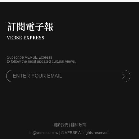
訂閱電子報
VERSE EXPRESS
Subscribe VERSE Express
to follow the most updated cultural views.
關於我們
|
隱私政策
hi@verse.com.tw
|
© VERSE All rights reserved.