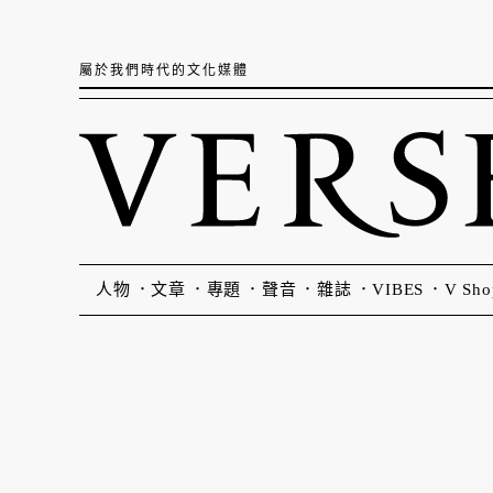
屬於我們時代的文化媒體
人物
文章
專題
聲音
雜誌
VIBES
V Sho