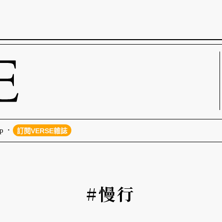
p
訂閱VERSE雜誌
#慢行