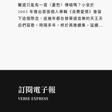
難道只能有一首〈憂愁〉傳唱嗎？小安於
2003 年推出首張個人專輯《浪費愛情》後留
下這個懸念，這幾年都在替華語音樂的天王天
后們寫歌。時隔多年，終於再推續集，延續情
歌最迷人也最廣泛的主題： 遺憾。
訂閱電子報
VERSE EXPRESS