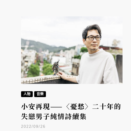
人物
音樂
小安再現——〈憂愁〉二十年的
失戀男子純情詩續集
2022/09/26