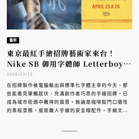
藝術
東京最紅手繪招牌藝術家來台！
Nike SB 御用字體師 Letterboy
限額開課
2026/03/13
在招牌製作被電腦輸出與標準化字體主宰的今天，那
些能看見筆觸起伏、充滿創作者巧思的手繪招牌，已
成為城市街頭中難得的風景。無論是咖啡館門口隨性
的黑板塗鴉，或是職人手繪的安全帽配件，手繪文字
賦予了環境一種電腦印刷無法模擬的人文氛圍。定居
日本東京的瑞典藝術家 Peter Liedberg（a.k.a.
Letterboy） 於 2026 年 4 月 25 日至 26 日，再度