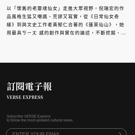
以「懷舊的老靈魂仙女」走進大眾視野，倪瑞宏的作
品風格生猛又嘲諷、荒謬又寫實，從《日常仙女奇
緣》到與文史工作者黃郁仁合著的《蓬萊仙山》，她
用最具ㄎㄧㄤ 感的創作與實在的論述，不斷挖掘、創
造專屬於台灣的獨特美學。褪下仙女服的真實藝術家
生活，又有什麼眾生想不到的苦？
訂閱電子報
VERSE EXPRESS
Subscribe VERSE Express
to follow the most updated cultural views.