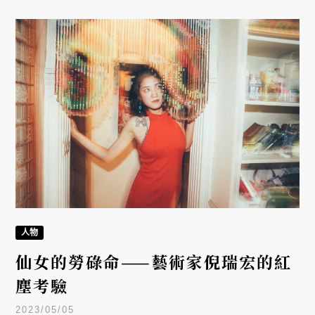
受 OPALS 蛋白石邀請來台舉辦工作坊。這場課程將
帶領參與者從最基礎的畫筆與顏料特性開始，逐步拆
解英文字體的結構，並學習如何將腦中的設計精準描
摹至物體表面，帶領大家在數位時代重新感受手繪藝
術的感官深度。
人物
仙女的勞碌命——藝術家倪瑞宏的紅
塵考驗
2023/05/05