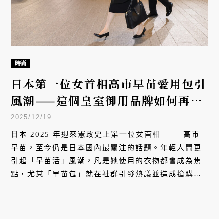
時尚
日本第一位女首相高市早苗愛用包引
風潮——這個皇室御用品牌如何再創
佳績？
2025/12/19
日本 2025 年迎來憲政史上第一位女首相 —— 高市
早苗，至今仍是日本國內最關注的話題。年輕人間更
引起「早苗活」風潮，凡是她使用的衣物都會成為焦
點，尤其「早苗包」就在社群引發熱議並造成搶購。
本文特別介紹高市早苗的公事包品牌 —— 日本皇室御
用的濱野皮革工藝 HAMANO。