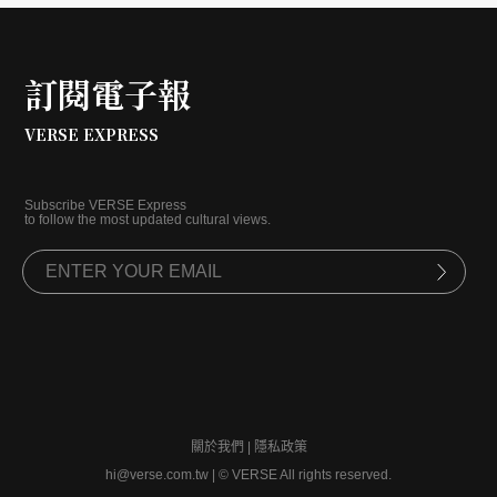
訂閱電子報
VERSE EXPRESS
Subscribe VERSE Express
to follow the most updated cultural views.
關於我們
|
隱私政策
hi@verse.com.tw
|
© VERSE All rights reserved.