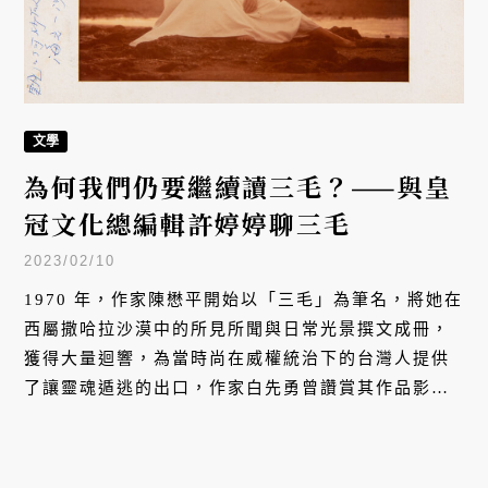
文學
為何我們仍要繼續讀三毛？——與皇
冠文化總編輯許婷婷聊三毛
2023/02/10
1970 年，作家陳懋平開始以「三毛」為筆名，將她在
西屬撒哈拉沙漠中的所見所聞與日常光景撰文成冊，
獲得大量迴響，為當時尚在威權統治下的台灣人提供
了讓靈魂遁逃的出口，作家白先勇曾讚賞其作品影響
力有如「青春偶像」，滋潤了成長於 80 年代的文青
們。這位文字橫跨文學、戲劇與歌詞領域的作家，在
47 歲那年以自縊的方式親手拉下人生簾幕，但她的處