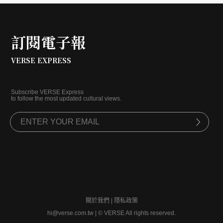
訂閱電子報
VERSE EXPRESS
Subscribe VERSE Express
to follow the most updated cultural views.
關於我們
|
隱私政策
hi@verse.com.tw
|
© VERSE All rights reserved.