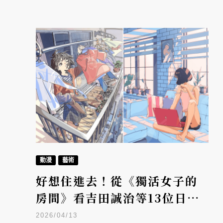
動漫
藝術
好想住進去！從《獨活女子的
房間》看吉田誠治等13位日本
知名插畫家用畫筆詮釋理想的
2026/04/13