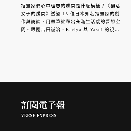
房間
插畫家們心中理想的房間是什麼模樣？《獨活
女子的房間》透過 13 位日本知名插畫家的創
作與訪談，用畫筆詮釋出充滿生活感的夢想空
間。跟隨吉田誠治、Kariya 與 Yasui 的視
角，看他們如何將創作信念傾注於房間的每一
處細節，構築出專屬於 I 人的精緻獨活風景。
訂閱電子報
VERSE EXPRESS