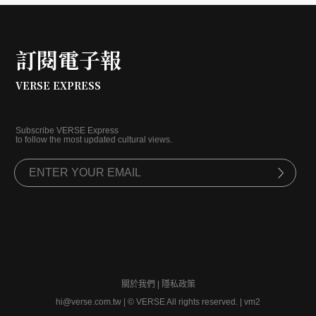
訂閱電子報
VERSE EXPRESS
Subscribe VERSE Express
to follow the most updated cultural views.
關於我們
|
隱私政策
hi@verse.com.tw
|
© VERSE All rights reserved. | vm2