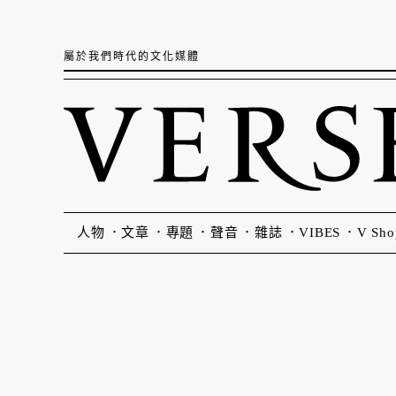
屬於我們時代的文化媒體
人物
文章
專題
聲音
雜誌
VIBES
V Sho