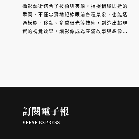
之美
攝影藝術結合了技術與美學，捕捉稍縱即逝的
瞬間，不僅忠實地紀錄眼前各種景象，也能透
過模糊、移動、多重曝光等技術，創造出超現
實的視覺效果，讓影像成為充滿故事與想像的
藝術表演形式。作為台灣重要的攝影盛會，
SKM PHOTO 攝影藝術博覽會今年同樣邀集
華麗的參展陣容，一同探索攝影創作的無限可
能。
訂閱電子報
VERSE EXPRESS