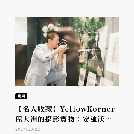
藝術
【名人收藏】YellowKorner
程大洲的攝影寶物：安迪沃荷
自拍照、安格爾的小提琴、阿
2024/10/22