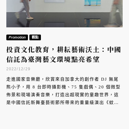
Promotion
觀點
投資文化教育，耕耘藝術沃土：中國
信託為臺灣藝文環境點亮希望
2022/12/29
走進國家音樂廳，欣賞來自加拿大的創作者 DJ 無尾
熊小子，用 8 台即時攝影機、75 隻戲偶、20 個微型
佈景和現場演奏音樂，打造出超現實的童趣世界，這
是中國信託新舞臺藝術節所帶來的重量級演出《蚊子
爵士夢》。中國信託成立文教基金會已深耕 26 年，
在接軌國際、扶植本土藝文產業上實績豐碩，也屢屢
獲得獎項肯定。在計算數字的金融產業裡，無價的文