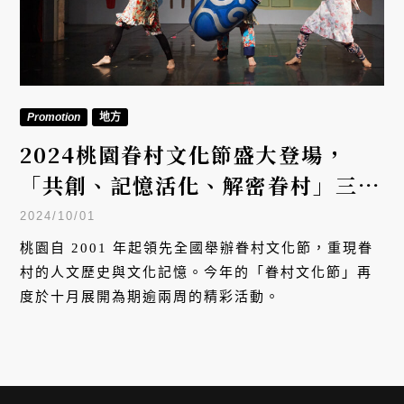
Promotion
地方
2024桃園眷村文化節盛大登場，
「共創、記憶活化、解密眷村」三大
核心精彩打造眷村之趣
2024/10/01
桃園自 2001 年起領先全國舉辦眷村文化節，重現眷
村的人文歷史與文化記憶。今年的「眷村文化節」再
度於十月展開為期逾兩周的精彩活動。