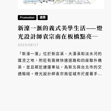
Promotion
建築
新濠一滙的義式美學生活——燈
光設計師袁宗南在板橋點亮米
蘭晨曦印象
2023/08/17
「新濠一滙」位於新店溪、大漢溪和淡水河的
匯流之地，附近有兩條快速道路和四座聯外橋
梁，並且鄰近捷運車站，為新北與台北市的交
通樞紐。燈光設計師袁宗南從城市尺度著手規
劃，考量兩棟新造建築物在城市中的位置、與
周遭環境的關係，運用燈光照明達到地標指引
的功能，也回歸人的尺度，以光線烘托溫暖的
住宅氛圍，並為夜歸之人指出安全回家的路。