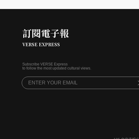
訂閱電子報
VERSE EXPRESS
Subscribe VERSE Express
to follow the most updated cultural views.