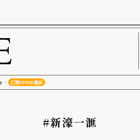
p
訂閱VERSE雜誌
#新濠一滙