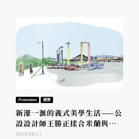
Promotion
建築
新濠一滙的義式美學生活——公
設設計師王勝正揉合米蘭與江
翠的雙城美學
2023/08/17