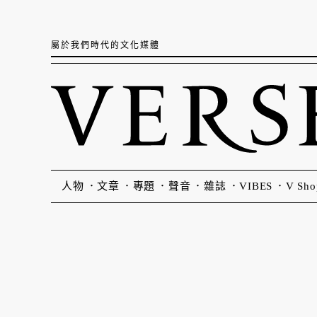
屬於我們時代的文化媒體
人物
文章
專題
聲音
雜誌
VIBES
V Sho