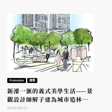
Promotion
建築
新濠一滙的義式美學生活——景
觀設計師解子建為城市造林，
創造人與自然共好的居所
2023/08/17