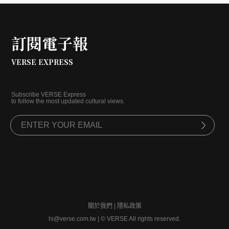
訂閱電子報
VERSE EXPRESS
Subscribe VERSE Express
to follow the most updated cultural views.
關於我們
|
隱私政策
hi@verse.com.tw
|
© VERSE All rights reserved.