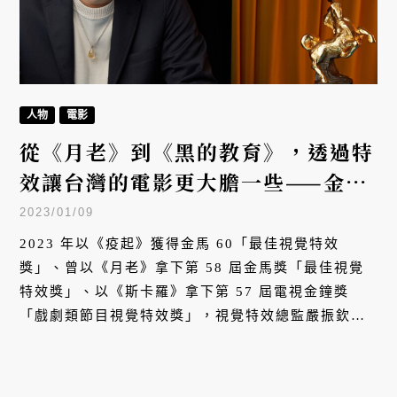
人物
電影
從《月老》到《黑的教育》，透過特
效讓台灣的電影更大膽一些——金馬
獎視覺特效嚴振欽
2023/01/09
2023 年以《疫起》獲得金馬 60「最佳視覺特效
獎」、曾以《月老》拿下第 58 屆金馬獎「最佳視覺
特效獎」、以《斯卡羅》拿下第 57 屆電視金鐘獎
「戲劇類節目視覺特效獎」，視覺特效總監嚴振欽的
作品不只被業界品視為標竿，一顆顆特效鏡頭也讓世
界看見，台灣是有能力打造奇幻及史詩大作。