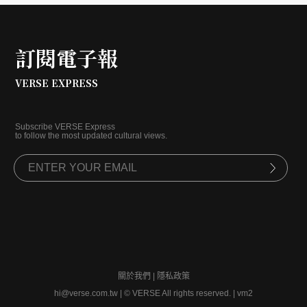
訂閱電子報
VERSE EXPRESS
Subscribe VERSE Express
to follow the most updated cultural views.
關於我們
|
隱私政策
hi@verse.com.tw
|
© VERSE All rights reserved. | vm2