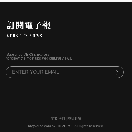
訂閱電子報
VERSE EXPRESS
Subscribe VERSE Express
to follow the most updated cultural views.
關於我們
|
隱私政策
hi@verse.com.tw
|
© VERSE All rights reserved.