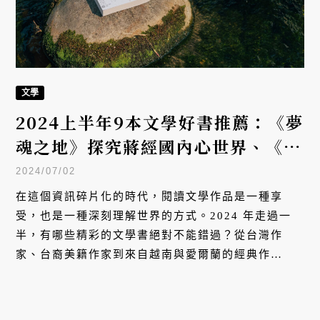
文學
2024上半年9本文學好書推薦：《夢
魂之地》探究蔣經國內心世界、《黃
色臉孔》觸碰「政治正確」尖銳辯
2024/07/02
證、《Stay True保持真誠》記述
在這個資訊碎片化的時代，閱讀文學作品是一種享
台裔美國人成長故事，還有哪些⋯⋯
受，也是一種深刻理解世界的方式。2024 年走過一
半，有哪些精彩的文學書絕對不能錯過？從台灣作
家、台裔美籍作家到來自越南與愛爾蘭的經典作
品⋯⋯由 VERSE 為你精選以下 9 本值得一讀的好
書。