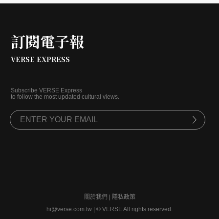
訂閱電子報
VERSE EXPRESS
Subscribe VERSE Express
to follow the most updated cultural views.
關於我們
|
隱私政策
hi@verse.com.tw
|
© VERSE All rights reserved.