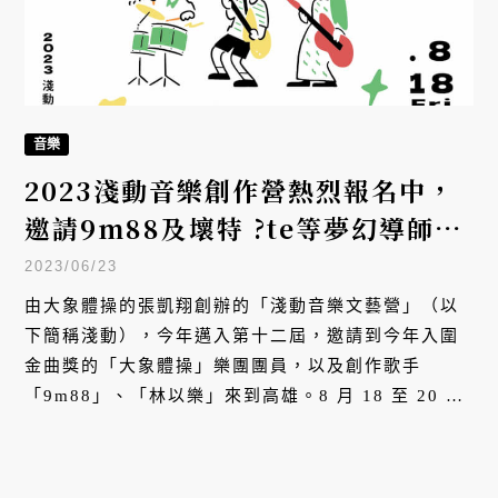
音樂
2023淺動音樂創作營熱烈報名中，
邀請9m88及壞特 ?te等夢幻導師一
同帶領學員創作成長！
2023/06/23
由大象體操的張凱翔創辦的「淺動音樂文藝營」（以
下簡稱淺動），今年邁入第十二屆，邀請到今年入圍
金曲獎的「大象體操」樂團團員，以及創作歌手
「9m88」、「林以樂」來到高雄。8 月 18 至 20 日
三天的營期，除了將與學員分享創作技巧及心法，部
分講師更將擔任「製作人導師」，與學員一起寫歌！