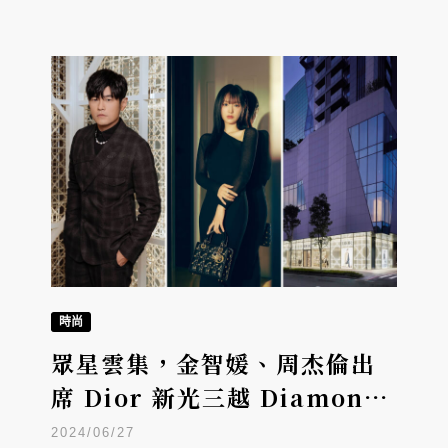
時尚
眾星雲集，金智媛、周杰倫出
席 Dior 新光三越 Diamond
Towers專門店開幕
2024/06/27