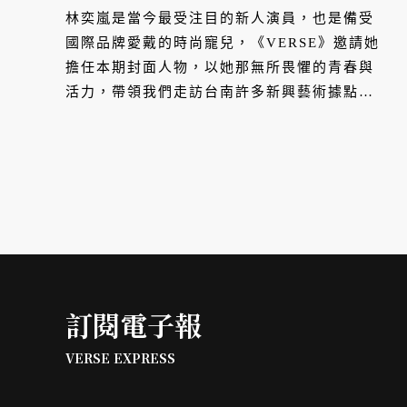
林奕嵐是當今最受注目的新人演員，也是備受
國際品牌愛戴的時尚寵兒，《VERSE》邀請她
擔任本期封面人物，以她那無所畏懼的青春與
活力，帶領我們走訪台南許多新興藝術據點，
本身熱衷藝術與攝影的林奕嵐，也留下她在台
南所拍下的影像紀錄。
訂閱電子報
VERSE EXPRESS