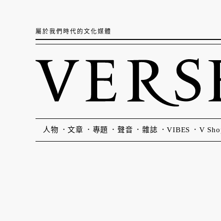
屬於我們時代的文化媒體
人物
文章
專題
聲音
雜誌
VIBES
V Sho