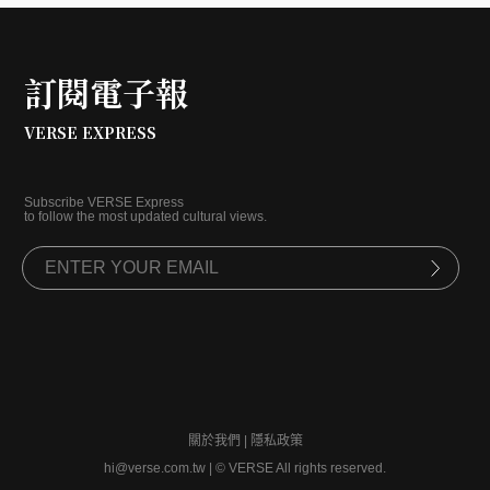
訂閱電子報
VERSE EXPRESS
Subscribe VERSE Express
to follow the most updated cultural views.
關於我們
|
隱私政策
hi@verse.com.tw
|
© VERSE All rights reserved.