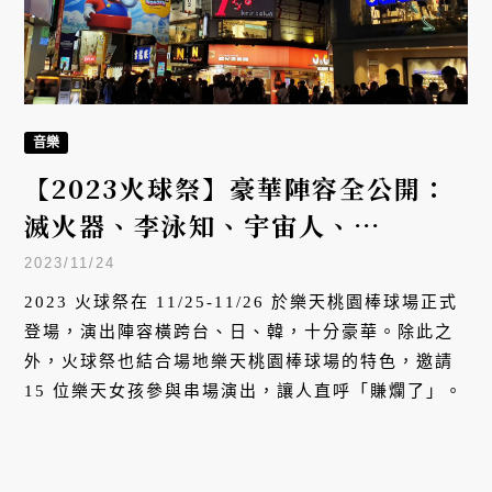
音樂
【2023火球祭】豪華陣容全公開：
滅火器、李泳知、宇宙人、
TRASH、15 位樂天女孩助陣串
2023/11/24
場，驚喜共演不可錯過！
2023 火球祭在 11/25-11/26 於樂天桃園棒球場正式
登場，演出陣容橫跨台、日、韓，十分豪華。除此之
外，火球祭也結合場地樂天桃園棒球場的特色，邀請
15 位樂天女孩參與串場演出，讓人直呼「賺爛了」。