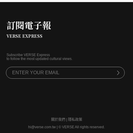
訂閱電子報
VERSE EXPRESS
Subscribe VERSE Express
to follow the most updated cultural views.
關於我們
|
隱私政策
hi@verse.com.tw
|
© VERSE All rights reserved.