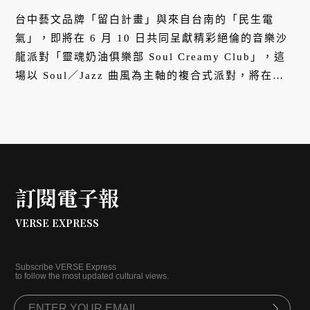
台中藝文品牌「留白計畫」與來自台南的「民生電
氣」，即將在 6 月 10 日共同呈獻精彩絕倫的音樂沙
龍派對「靈魂奶油俱樂部 Soul Creamy Club」，這
場以 Soul／Jazz 曲風為主軸的複合式派對，將在台
中「篤行 1913 生活聚場」登場，帶給現場觀眾如奶
油般絲滑的靈魂饗宴。
訂閱電子報
VERSE EXPRESS
Subscribe VERSE Express
to follow the most updated cultural views.