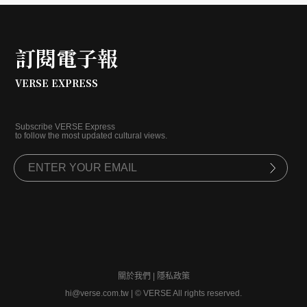
訂閱電子報
VERSE EXPRESS
Subscribe VERSE Express
to follow the most updated cultural views.
關於我們
|
隱私政策
hi@verse.com.tw
|
© VERSE All rights reserved.