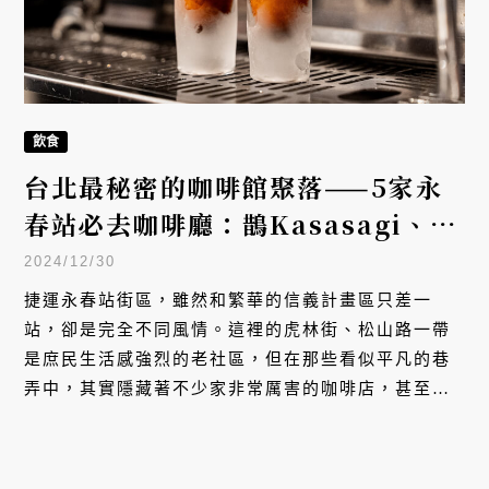
飲食
台北最秘密的咖啡館聚落——5家永
春站必去咖啡廳：鵲Kasasagi、引
路咖啡、Kaffi Bakki、SunDay
2024/12/30
酉日咖啡吧、B-Roll Coffee
捷運永春站街區，雖然和繁華的信義計畫區只差一
站，卻是完全不同風情。這裡的虎林街、松山路一帶
是庶民生活感強烈的老社區，但在那些看似平凡的巷
弄中，其實隱藏著不少家非常厲害的咖啡店，甚至形
成一個精彩的咖啡聚落。VERSE 編輯部親自走訪品
嚐，帶你進入這個台北的咖啡館秘密聚落。