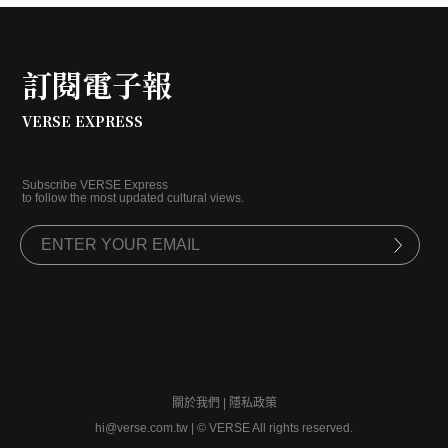
訂閱電子報
VERSE EXPRESS
Subscribe VERSE Express
to follow the most updated cultural views.
關於我們
|
隱私政策
hi@verse.com.tw
|
© VERSE All rights reserved.