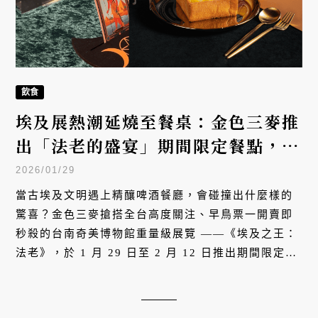
飲食
埃及展熱潮延燒至餐桌：金色三麥推
出「法老的盛宴」期間限定餐點，憑
票根享蜂蜜啤酒買一送一
2026/01/29
當古埃及文明遇上精釀啤酒餐廳，會碰撞出什麼樣的
驚喜？金色三麥搶搭全台高度關注、早鳥票一開賣即
秒殺的台南奇美博物館重量級展覽 ——《埃及之王：
法老》，於 1 月 29 日至 2 月 12 日推出期間限定的
埃及主題餐點「法老的盛宴」。這次聯名不僅將神秘
的法老文化融入料理創意，更祭出精美燙金埃及卡牌
與蜂蜜啤酒優惠，讓饕客在品嚐美食之餘，也能收藏