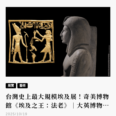
一份來自古文明的祝福。
展覽
藝術
台灣史上最大規模埃及展！奇美博物
館《埃及之王：法老》｜大英博物館
280件文物、56位法老文物、50件
2025/10/19