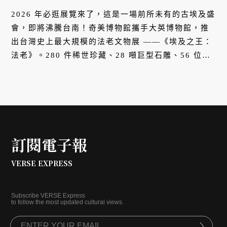
黃金珠寶、28噸巨型石雕一次來台
2026 年必逛展覽來了，這是一場前所未有的古埃及盛
會，即將沸騰台南！奇美博物館攜手大英博物館，推
出台灣史上最大規模的法老文物展 ——《埃及之王：
法老》。280 件稀世珍藏、28 噸巨型石雕、56 位傳
奇帝王，將帶您穿越三千年時光，揭開法老統御千年
的不朽傳奇。
訂閱電子報
VERSE EXPRESS
Subscribe VERSE Express
to follow the most updated cultural views.