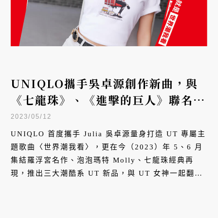
UNIQLO攜手吳卓源創作新曲，與
《七龍珠》、《進擊的巨人》聯名
UT翻玩今夏
2023/05/12
UNIQLO 首度攜手 Julia 吳卓源量身打造 UT 專屬主
題歌曲〈世界潮我看〉，更在今（2023）年 5、6 月
集結羅浮宮名作、泡泡瑪特 Molly、七龍珠經典再
現，推出三大潮酷系 UT 新品，與 UT 女神一起翻玩
夏天！