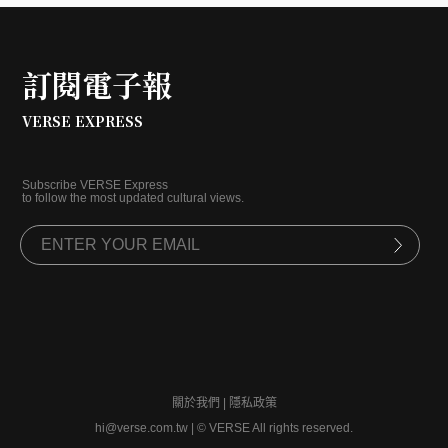
訂閱電子報
VERSE EXPRESS
Subscribe VERSE Express
to follow the most updated cultural views.
關於我們
|
隱私政策
hi@verse.com.tw
|
© VERSE All rights reserved.