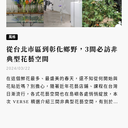
風格
從台北市區到彰化鄉野，3間必訪非
典型花藝空間
2024/03/22
在這個鮮花最多、最盛美的春天，還不知從何開始與
花貼近嗎？別擔心，隨著近年花藝店鋪、課程在台灣
日漸流行，各式花藝空間也在島嶼各處悄悄綻放，本
次 VERSE 精選介紹三間非典型花藝空間，有別於單
純販售鮮花的傳統花店，分別提供主題花藝課程、客
製化穿搭花袋、花園採集等各式體驗，從摩登市區到
閒適鄉野，提供每個人接觸花藝的有趣門道。