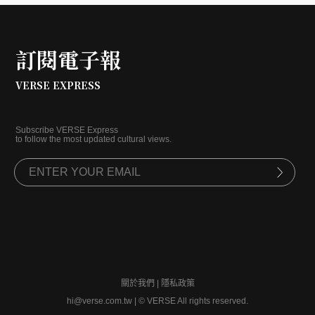
訂閱電子報
VERSE EXPRESS
Subscribe VERSE Express
to follow the most updated cultural views.
關於我們
|
隱私政策
hi@verse.com.tw
|
© VERSE All rights reserved.