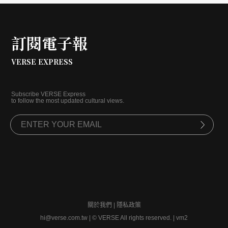
訂閱電子報
VERSE EXPRESS
Subscribe VERSE Express
to follow the most updated cultural views.
關於我們
|
隱私政策
hi@verse.com.tw
|
© VERSE All rights reserved. | vm2