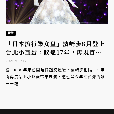
音樂
「日本流行樂女皇」濱崎步8月登上
台北小巨蛋：睽違17年，再現百變
歌姬的舞台魅力
2025/06/17
繼 2008 年來台開唱掀起旋風後，濱崎步相隔 17 年
將再度站上小巨蛋帶來表演，這也是今年在台灣的唯
一一場。