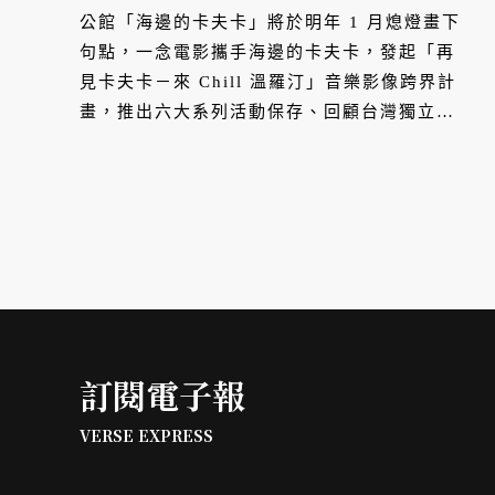
樂傳奇場域
公館「海邊的卡夫卡」將於明年 1 月熄燈畫下
句點，一念電影攜手海邊的卡夫卡，發起「再
見卡夫卡－來 Chill 溫羅汀」音樂影像跨界計
畫，推出六大系列活動保存、回顧台灣獨立音
樂。
訂閱電子報
VERSE EXPRESS