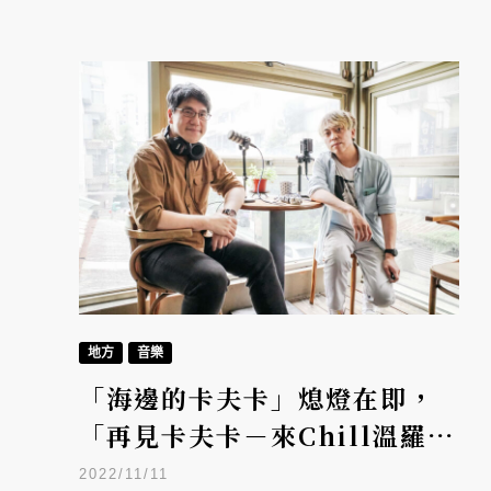
地方
音樂
「海邊的卡夫卡」熄燈在即，
「再見卡夫卡－來Chill溫羅
汀」邀請新舊文青回顧獨立音
2022/11/11