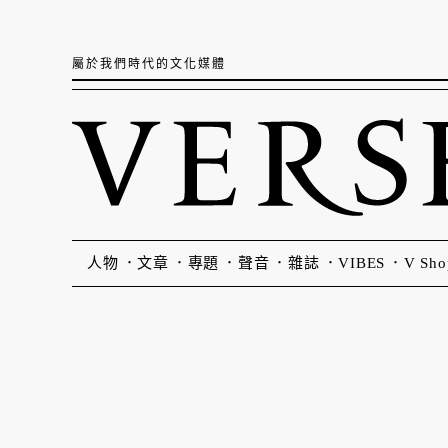
屬於我們時代的文化媒體
人物
文章
專題
聲音
雜誌
VIBES
V Sho