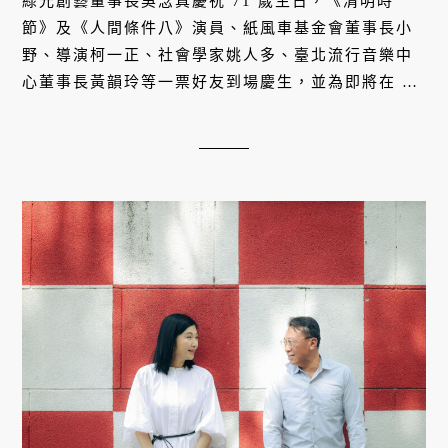
綠光創藝董事長吳念真慶祝 71 歲生日，《清明時
節》及《人間條件八》演員、紙風車基金會董事長小
野、導演柯一正、社會學家姚人多、臺北流行音樂中
心董事長黃韻玲等一票好友到場慶生，並為即將在 9
月於台北國家戲劇院演出的《清明時節》2023 昇華版
演出票房達八成、全台觀眾數突破 2 萬席次的好成績
慶功。