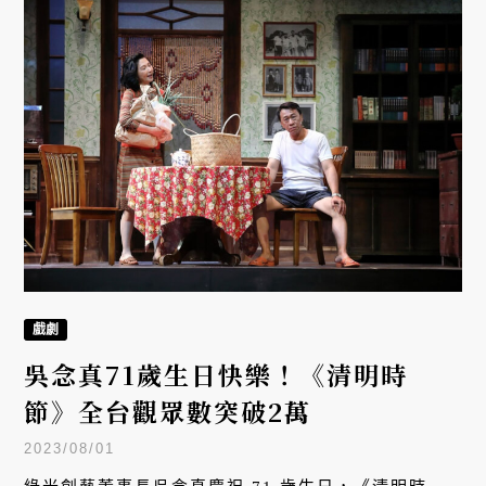
戲劇
吳念真71歲生日快樂！《清明時
節》全台觀眾數突破2萬
2023/08/01