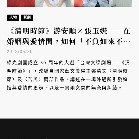
人物
影劇
《清明時節》游安順×張玉嬿──在
婚姻與愛情間，如何「不負如來不負
卿」？
2023/05/30
綠光劇團成立 30 周年的大戲「台灣文學劇場──《清
明時節》」，改編自國家藝文獎得主鄭清文〈清明時
節〉及〈苦瓜〉兩部作品，講述在一場外遇所引發婚
姻與愛情的思辨，以及一男兩女間的無奈與糾結。即
將在 6 月四度加演的「2023 昇華版」，由吳念真編
導，邀請到許久未出現在螢光幕前的「台灣第一媳
婦」張玉嬿，以及有「最強綠葉」之稱的金鐘視帝游
安順共同出演，以角色共同探問「外遇」這個難解的
議題。