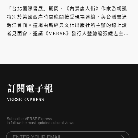
「台北國際書展」期間，《內景唐人街》作家游朝凱
特別於美國西岸時間晚間接受現場連線，與台灣書迷
跨洋會面。這場由新經典文化出版社所主辦的線上讀
者見面會，邀請《VERSE》發行人暨總編張鐵志主持
與提問，與我們剖析他在 2020 年獲得「美國國家書
卷獎」（National Book Award）最佳小說獎殊榮之
作 ——《內景唐人街》的幕後故事。
訂閱電子報
VERSE EXPRESS
Subscribe VERSE Express
to follow the most updated cultural views.