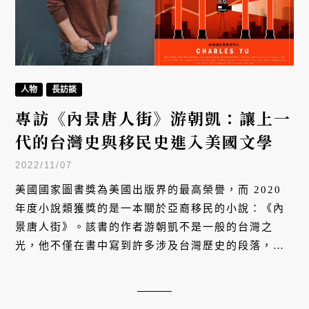
人物
長訪談
專訪《內景唐人街》游朝凱：讓上一
代的台灣史與移民史進入美國文學
2022/11/07
美國國家圖書獎為美國出版界的最高榮譽，而 2020
年度小說類獲獎的是一本關於亞裔移民的小說：《內
景唐人街》。該書的作者游朝凱不是一般的台灣之
光，他不僅在書中寫到許多涉及台灣歷史的段落，並
且在個人推特帳號清楚寫著：Taiwanese American。
這部小說改編影集將在 2024 年 11 月 19 日 Disney
+ 獨家上線。