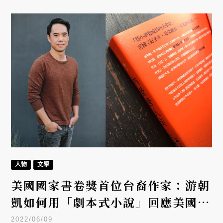
人物
文學
美國國家書卷獎首位台裔作家：游朝
凱如何用「劇本式小說」回應美國矛
盾？
2022/06/09